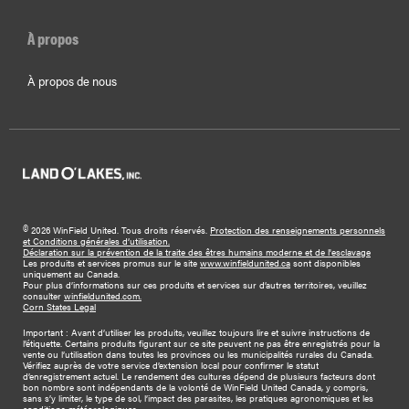
À propos
À propos de nous
©
2026 WinField United. Tous droits réservés.
Protection des renseignements personnels
et Conditions générales d’utilisation.
Déclaration sur la prévention de la traite des êtres humains moderne et de l'esclavage
Les produits et services promus sur le site
www.winfieldunited.ca
sont disponibles
uniquement au Canada.
Pour plus d’informations sur ces produits et services sur d’autres territoires, veuillez
consulter
winfieldunited.com.
Corn States Legal
Important : Avant d’utiliser les produits, veuillez toujours lire et suivre instructions de
l’étiquette. Certains produits figurant sur ce site peuvent ne pas être enregistrés pour la
vente ou l’utilisation dans toutes les provinces ou les municipalités rurales du Canada.
Vérifiez auprès de votre service d’extension local pour confirmer le statut
d’enregistrement actuel. Le rendement des cultures dépend de plusieurs facteurs dont
bon nombre sont indépendants de la volonté de WinField United Canada, y compris,
sans s’y limiter, le type de sol, l’impact des parasites, les pratiques agronomiques et les
conditions météorologiques.