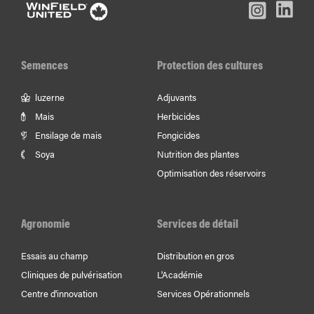
L
Inst
Facebook
Youtube
In
Semences
Protection des cultures
luzerne
Adjuvants
Mais
Herbicides
Ensilage de mais
Fongicides
Soya
Nutrition des plantes
Optimisation des réservoirs
Agronomie
Services de détail
Essais au champ
Distribution en gros
Cliniques de pulvérisation
L'Académie
Centre d'innovation
Services Opérationnels