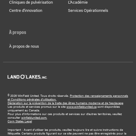
Cliniques de pulvérisation
L'Académie
Centre d'innovation
Services Opérationnels
À propos
À propos de nous
©
2026 WinField United. Tous droits réservés.
Protection des renseignements personnels
et Conditions générales d’utilisation.
Déclaration sur la prévention de la traite des êtres humains moderne et de l'esclavage
Les produits et services promus sur le site
www.winfieldunited.ca
sont disponibles
uniquement au Canada.
Pour plus d’informations sur ces produits et services sur d’autres territoires, veuillez
consulter
winfieldunited.com.
Corn States Legal
Important : Avant d’utiliser les produits, veuillez toujours lire et suivre instructions de
l’étiquette. Certains produits figurant sur ce site peuvent ne pas être enregistrés pour la