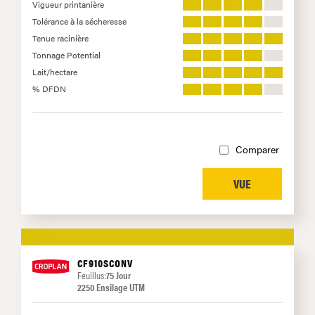
Vigueur printanière
Tolérance à la sécheresse
Tenue racinière
Tonnage Potential
Lait/hectare
% DFDN
Comparer
VUE
CF910SCONV
Feuillus:
75 Jour
2250 Ensilage UTM