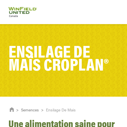
ENSILAGE DE
MAÏS CROPLAN®
>
Semences
>
Ensilage De Mais
Une alimentation saine pour