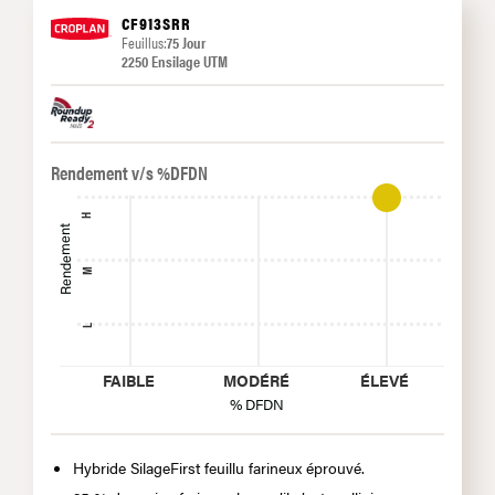
CF913SRR
Feuillus:
75 Jour
2250 Ensilage UTM
Rendement v/s %DFDN
H
Rendement
M
L
FAIBLE
MODÉRÉ
ÉLEVÉ
% DFDN
Hybride SilageFirst feuillu farineux éprouvé.