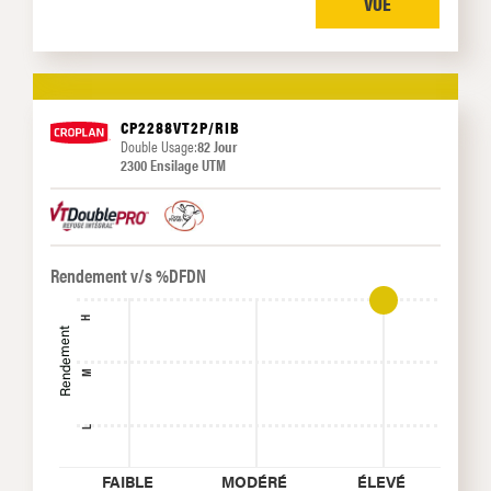
VUE
CP2288VT2P/RIB
Double Usage:
82 Jour
2300 Ensilage UTM
Rendement v/s %DFDN
H
Rendement
M
L
FAIBLE
MODÉRÉ
ÉLEVÉ