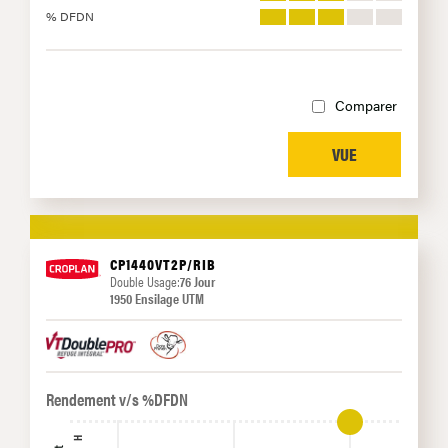
% DFDN
Comparer
VUE
CP1440VT2P/RIB
Double Usage:
76 Jour
1950 Ensilage UTM
Rendement v/s %DFDN
H