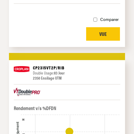
Comparer
VUE
CP2315VT2P/RIB
Double Usage:
83 Jour
2350 Ensilage UTM
Rendement v/s %DFDN
H
Rendement