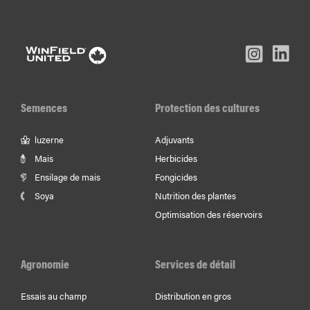
L
Inst
Facebook
Youtube
In
Semences
Protection des cultures
luzerne
Adjuvants
Mais
Herbicides
Ensilage de mais
Fongicides
Soya
Nutrition des plantes
Optimisation des réservoirs
Agronomie
Services de détail
Essais au champ
Distribution en gros