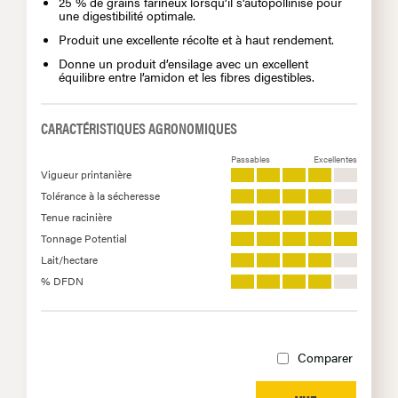
25 % de grains farineux lorsqu’il s’autopollinise pour
une digestibilité optimale.
Produit une excellente récolte et à haut rendement.
Donne un produit d’ensilage avec un excellent
équilibre entre l’amidon et les fibres digestibles.
CARACTÉRISTIQUES AGRONOMIQUES
Passables
Excellentes
Vigueur printanière
Tolérance à la sécheresse
Tenue racinière
Tonnage Potential
Lait/hectare
% DFDN
Comparer