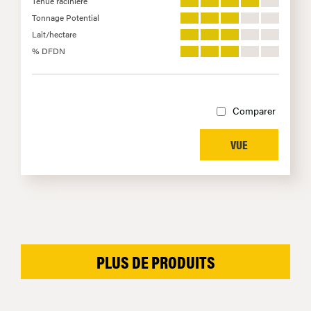
Tenue racinière
Tonnage Potential
Lait/hectare
% DFDN
Comparer
VUE
PLUS DE PRODUITS