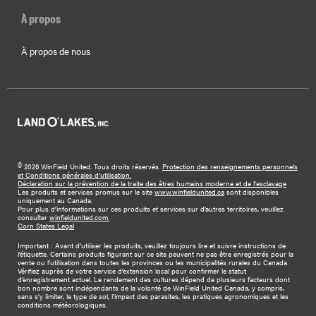
À propos
À propos de nous
©
2026 WinField United. Tous droits réservés.
Protection des renseignements personnels
et Conditions générales d’utilisation.
Déclaration sur la prévention de la traite des êtres humains moderne et de l'esclavage
Les produits et services promus sur le site
www.winfieldunited.ca
sont disponibles
uniquement au Canada.
Pour plus d’informations sur ces produits et services sur d’autres territoires, veuillez
consulter
winfieldunited.com.
Corn States Legal
Important : Avant d’utiliser les produits, veuillez toujours lire et suivre instructions de
l’étiquette. Certains produits figurant sur ce site peuvent ne pas être enregistrés pour la
vente ou l’utilisation dans toutes les provinces ou les municipalités rurales du Canada.
Vérifiez auprès de votre service d’extension local pour confirmer le statut
d’enregistrement actuel. Le rendement des cultures dépend de plusieurs facteurs dont
bon nombre sont indépendants de la volonté de WinField United Canada, y compris,
sans s’y limiter, le type de sol, l’impact des parasites, les pratiques agronomiques et les
conditions météorologiques.