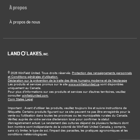
À propos
À propos de nous
©
2026 WinField United. Tous droits réservés.
Protection des renseignements personnels
et Conditions générales d’utilisation.
Déclaration sur la prévention de la traite des êtres humains moderne et de l'esclavage
Les produits et services promus sur le site
www.winfieldunited.ca
sont disponibles
uniquement au Canada.
Pour plus d’informations sur ces produits et services sur d’autres territoires, veuillez
consulter
winfieldunited.com.
Corn States Legal
Important : Avant d’utiliser les produits, veuillez toujours lire et suivre instructions de
l’étiquette. Certains produits figurant sur ce site peuvent ne pas être enregistrés pour la
vente ou l’utilisation dans toutes les provinces ou les municipalités rurales du Canada.
Vérifiez auprès de votre service d’extension local pour confirmer le statut
d’enregistrement actuel. Le rendement des cultures dépend de plusieurs facteurs dont
bon nombre sont indépendants de la volonté de WinField United Canada, y compris,
sans s’y limiter, le type de sol, l’impact des parasites, les pratiques agronomiques et les
conditions météorologiques.