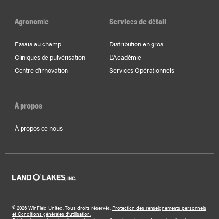
Agronomie
Services de détail
Essais au champ
Distribution en gros
Cliniques de pulvérisation
L'Académie
Centre d'innovation
Services Opérationnels
À propos
À propos de nous
©
2026 WinField United. Tous droits réservés.
Protection des renseignements personnels
et Conditions générales d’utilisation.
Déclaration sur la prévention de la traite des êtres humains moderne et de l'esclavage