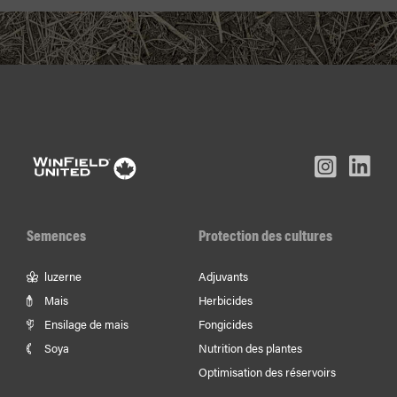
L
Inst
Facebook
Youtube
In
Semences
Protection des cultures
luzerne
Adjuvants
Mais
Herbicides
Ensilage de mais
Fongicides
Soya
Nutrition des plantes
Optimisation des réservoirs