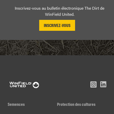
Inscrivez-vous au bulletin électronique The Dirt de
WinField United.
L
Inst
Facebook
Youtube
In
Semences
Protection des cultures