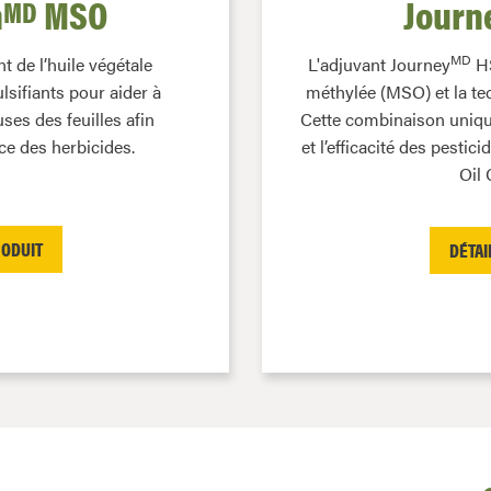
n
MSO
Journ
MD
MD
 de l’huile végétale
L'adjuvant Journey
HS
sifiants pour aider à
méthylée (MSO) et la t
ses des feuilles afin
Cette combinaison unique
ce des herbicides.
et l’efficacité des pesti
Oil 
RODUIT
DÉTAI