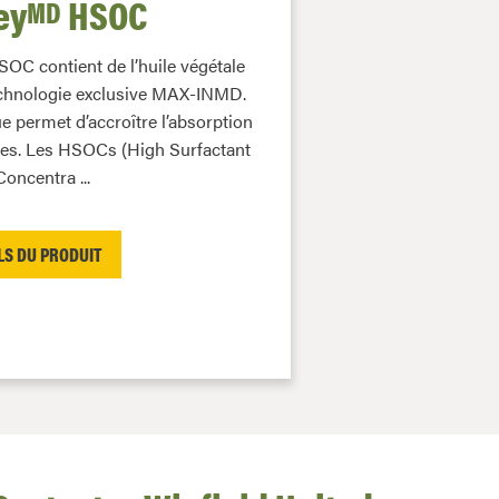
ey
HSOC
MD
OC contient de l’huile végétale
echnologie exclusive MAX-INMD.
 permet d’accroître l’absorption
cides. Les HSOCs (High Surfactant
Concentra ...
LS DU PRODUIT