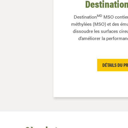
Destinatio
MD
Destination
MSO contient
méthylées (MSO) et des émul
dissoudre les surfaces cireu
d’améliorer la performan
DÉTAILS DU P