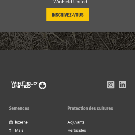
WinField United.
L
Inst
Facebook
Youtube
In
Semences
Protection des cultures
luzerne
Adjuvants
Mais
Herbicides